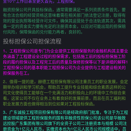
至10个工作日甚至更久首先，工程担保。
融资担保公司开具投标保函，通常需要满足一系列资质条件首先，要
有合法合规的经营资格这意味着需在相关部门依法登记注册，取得有
效的营业执照等经营许可文件，确保其运营处于合法轨道其次，需具
备一定的资金实力要有充足的注册资本金，以应对可能出现的担保赔
付风险，保障保函的兑付能力再者，良好的。
投标担保公司担保流程
1、工程担保公司是专门为企业提供工程担保服务的金融机构其主要业
务涵盖了工程建设全过程的担保需求，包括施工前的投标担保施工阶
段的履约担保以及工程完工后的质量及保修担保等以下是详细的解释1
工程担保公司的基本职能工程担保公司为企业提供与工程建设相关的
担保服务在工。
2、值得一提的是，赫德工程担保有限公司注重员工的职业发展，会定
期举办培训和学习机会，帮助员工提升专业技能和综合素质这样的公
司文化使得员工能够在一个充满活力和积极向上的环境中工作综合来
看，这家公司不仅在业务上有着良好的发展前景，而且在员工福利和
职业发展方面也做得相当到位如果对工程投标保函。
3、广东诚投工程项目担保有限公司是经政府部门批准，专注于为工程
建设领域提供工程担保服务的国有非融资性担保公司该公司是华融致
远控股广东集团有限公司旗下的全资子公司二注册资本与规模 公司注
册资金为1亿元人民币，实缴资本也为1亿元人民币公司规模适中，员