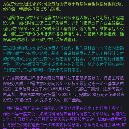
为复杂经营范围担保公司业务范围仅限于诉讼保全担保投标担保预付
款担保工程履约担保以及与融资。
工程履约与付款担保工程履约担保确保承包人按合同约定履行工程建
设义务，如按时完工保证工程质量等，违约时担保公司向业主赔偿工
程付款担保保证发包人按时支付工程价款，避免拖欠，维护承包人权
益，促进工程建设投标担保在招投标活动中，为投标人提供担保，确
保其遵守规则，如不撤标中标后按时签订。
工程招标时的投标报价为承包人的要约，也为签订合同时的合同金额
合同金额里含有暂定金额，基本上来说就是发包人为此工程预计支付
的价款如果投标报价没有计入暂定金额的税金，而随施工进行计量支
付时，暂定金额项目已经变成实实在在的项目，随之支付了相应的税
金则在进行工程结算时，由于原先没有考虑。
广东省惠保通工程担保有限公司目前处于正常运营状态，具备工程担
保服务资质，但需注意区分同名企业及核实最新动态一企业基本资质
核实1 工商信息成立于2023年5月15日，总部位于惠州，法定代表人
朱其龙，注册资本未明确披露但2025年4月完成5000万元天使轮融资
投资方开城投资，人员规模32人，属于金融。
工程担保公司开具投标保函的办理周期通常在几个工作日到十多个工
作日不等一般来说，如果资料准备齐全且情况较为简单顺利，可能3至
5个工作日就能完成开具但要是涉及的项目较为复杂，比如金额巨大项
目背景特殊或者需要进一步核实较多信息等，办理周期可能会延长到7