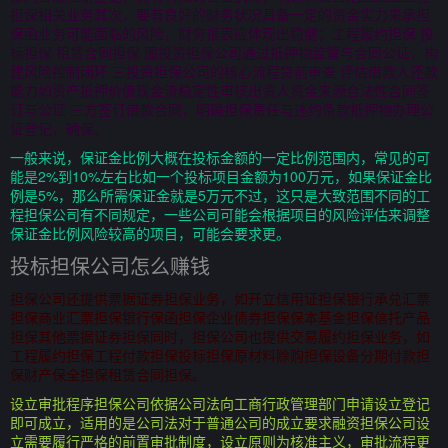
担保相关业务其次，要有良好的财务状况具备一定的资金实力来承担
保函业务可能面临的风险，财务报表应体现出稳健；工程履约担保 投
标担保 租赁合同担保 图投资担保公司通过抵押物监管与合同公证，构
建风险控制闭环 三投资担保公司的核心流程贷前审查 评估借款人还款
能力如资产抵押价值现金流稳定性审核出资人资金来源合法性合同签
订与公证 三方签订借款合同，明确担保责任与违约条款抵押物办理公
证登记，确保。
一般来说，保证金比例大概在投标金额的一定比例范围内，常见的可
能是2%到10%左右比如一个投标项目金额为100万元，如果保证金比
例是5%，那么所需保证金就是5万元不过，这只是大致范围不同的工
程担保公司有不同规定，一些公司可能会根据项目的风险评估来调整
保证金比例风险较高的项目，可能会要求更。
投标担保公司怎么赚钱
担保公司还提供票据证券担保业务，如开立信用证担保银行承兑汇票
担保商业汇票担保银行保函担保企业债券担保保本基金担保信托产品
担保其他票据证券担保同时，担保公司也提供交易履约担保业务，如
工程履约担保工程付款担保投标担保原材料赊购担保设备分期付款担
保财产保全担保租赁合同担保。
设立审批程序担保公司依据公司法向工商行政管理部门申请设立登记
即可成立，适用的是公司法对于普通公司的成立要求融资担保公司设
立需要履行严格的前置审批制度，设立原则为核准主义，审批流程更