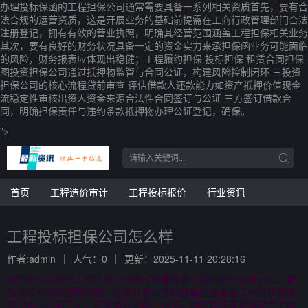
办理投标保函的工程担保公司通常需要具备一系列相关资质首先，要有合
法合规的运营资质，这是开展业务的基础前提需在工商行政管理部门合法
注册登记，拥有有效的营业执照，明确其经营范围涵盖工程担保相关业务
其次，要有良好的财务状况具备一定的资金实力来承担保函业务可能面临
的风险，财务报表应体现出稳健；工程履约担保 投标担保 租赁合同担保
图投资担保公司通过抵押物监管与合同公证，构建风险控制闭环 三投资
担保公司的核心流程贷前审查 评估借款人还款能力如资产抵押价值现金
流稳定性审核出资人资金来源合法性合同签订与公证 三方签订借款合
同，明确担保责任与违约条款抵押物办理公证登记，确保。
">
首页
工程造价审计
工程投标报价
行业资讯
工程投标担保公司怎么样
作者:admin
人气：0
更新：2025-11-11 20:28:16
办理投标保函的工程担保公司通常需要具备一系列相关资质首先，要
有合法合规的运营资质，这是开展业务的基础前提需在工商行政管理
部门合法注册登记，拥有有效的营业执照，明确其经营范围涵盖工程