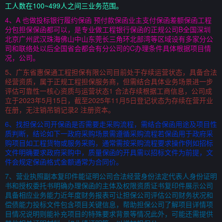
工人数在100~499人之间三业务范围。
4、A 也做投标银行履约保函 预付款保函业主支付保函差额保函工程
分包担保保函都可以，是专业做工程银行保函的正规公司B全国深圳
北京广州武汉珠海佛山中山东莞长三角环北部湾等区域设有多家分公
司和联络处以后全国省会都会有分公司的C办理条件具体根据项目情
况，公司。
5、广东省惠保通工程担保有限公司目前处于存续运营状态，具备合法
经营资质，属于正规工程担保服务商，但需结合具体业务场景进一步
评估可靠性一核心资质与运营状态1 合法存续根据工商信息，公司成
立于2023年5月15日，截至2025年11月5日登记状态为存续在营开业
在册，无注销吊销记录2 注册资本。
6、找担保公司开保函是否需要走采购流程，需结合保函用途及项目性
质判断，结论如下一政府采购场景需遵循采购流程若保函用于政府采
购项目如工程货物或服务采购，通常需按采购流程要求操作例如招标
文件明确要求政府采购中，质量保函的开具需以招标文件为前提，文
件会规定保函格式金额通常为合同价。
7、营业执照副本复印件能证明公司合法经营身份法定代表人身份证明
书和授权委托书明确办理保函的主体及权限资质证书复印件展示公司
具备相应业务能力近年度财务报表可让担保公司评估公司财务状况和
偿债能力投标文件包含项目关键信息，帮助担保公司了解项目详情项
目情况说明则能补充项目的特殊要求背景等情况此外，可能还需提供