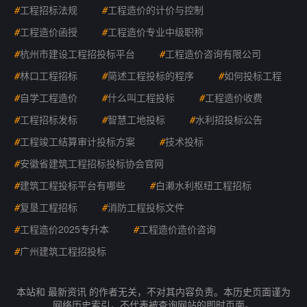
#
工程招标法规
#
工程造价的计价与控制
#
工程造价函授
#
工程造价专业中级职称
#
杭州市建设工程招投标平台
#
工程造价咨询有限公司
#
林口工程招标
#
简述工程投标的程序
#
如何投标工程
#
自学工程造价
#
什么叫工程投标
#
工程造价收费
#
工程招标发标
#
智慧工地投标
#
水利招投标公告
#
工程竣工结算审计投标方案
#
技术投标
#
安徽省建筑工程招标投标协会官网
#
建筑工程投标平台有哪些
#
白濑水利枢纽工程招标
#
复垦工程招标
#
消防工程投标文件
#
工程造价2025专升本
#
工程造价造价咨询
#
广州建筑工程招投标
本站和 最新资讯 的作者无关，不对其内容负责。本历史页面谨为
网络历史索引，不代表被查询网站的即时页面。