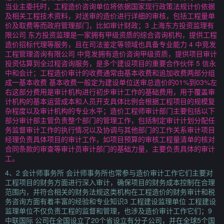
当业主委托时，工程造价咨询单位将依据国家现行政策法规计价依据
及相关工程技术资料，对送审的造价进行详细的审核，包括工程量单
价及取费等而政府管理部门，比如审计财政；3 上海东方投资监理有
限公司 东方投资监理是一家拥有甲级资质的综合咨询机构，提供工程
造价招标代理等服务，且在司法鉴定等领域也具备专业能力 4 中竞发
工程管理咨询有限公司 中竞发拥有造价咨询甲级资质，提供项目审计
投资估算到全过程咨询服务，是多个建设项目的重要合作伙伴 5 信永
中和会计；工程造价审计的收费通常由基本收费和追加收费两部分组
成一基本收费 基本收费一般定为建设单位送审总造价的01%到03%左
右这部分费用是审计机构进行初步审计工作的基础费用，用于覆盖审
计机构的基本运营成本和人员开支具体比例会根据工程项目的规模复
杂程度以及审计机构的专业水平；造价工程师审计部门主要包括以下
部分审计部主管负责整个部门的管理工作，包括制定审计计划分配任
务监督审计工作的执行情况以及协调与其他部门的工作关系审计项目
经理负责具体项目的审计工作，如项目预算的审核工程量清单的核对
合同条款的审查等审计员审计部门的基础力量，主要负责具体的审计
工。
4、2 会计师事务所 会计师事务所也常参与造价审计工作它们主要对
工程项目的财务方面进行深入审计，确保项目的财务成本控制在合理
范围内，并符合相关的财务法规这类机构在工程造价的财务审计和税
务咨询方面有着丰富的经验和专业知识3 工程建设监理单位 工程建设
监理单位不仅负责工程的监督和管理，也涉及造价审计工作它们；9
中联国际 公司在全国设立了20个省设立有分子公司，并在全球5个国