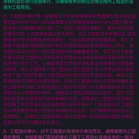
项目的造价进行全面审计，以确保成本控制在合理范围内工程造价咨
询为工程项目。
2、工程造价审计费一般按照以下比例收取基本收费通常为建设单位送
审总造价的01%03%追加收费审计机构审减金额的4%9%这部分费用
是当审计机构通过审计减少了一定的工程造价金额时，额外收取的费
用重点内容 上述费用由建设单位承担，并在工程投资中单独列支 国家
财务部对审计收费标准有指导价；为后续改进提供依据因此，竣工决
算审计是确保项目顺利进行和实现预期目标的重要保障综上所述，虽
然造价咨询公司在工程结算过程中扮演着重要角色，但它们并不能替
代审计职能工程财务决算的专业性要求必须由具备相应资质的审计机
构来进行审计工作，以确保项目的财务状况和建设成果得到全面准确
的反映；造价工程师审计部门是指负责工程造价审计的专业团队或机
构这个部门的职责是对工程项目中的造价进行审查和监督，确保工程
项目的投资控制在合理范围内，并保证工程造价的公正性和准确性造
价工程师审计部门的职能造价工程师审计部门的主要职能包括对工程
项目的设计概算进行审核，确保其合理性对招投标过程中；造价工程
师的盖章单位通常指的是具有相应资质，能够进行工程造价咨询审计
评估等工作的专业机构这些机构包括但不限于1 工程咨询公司 工程咨
询公司是提供专业工程造价咨询服务的企业，它们拥有专业的造价工
程师团队，能够对工程项目进行全过程或某一阶段的造价控制与审核
这类公司可以为建设单位施工。
3、工程造价审计，对于工程造价咨询中介单位而言，通常被称为工程
造价审核，也就是我们常说的审价它属于工程造价咨询业务的一部分