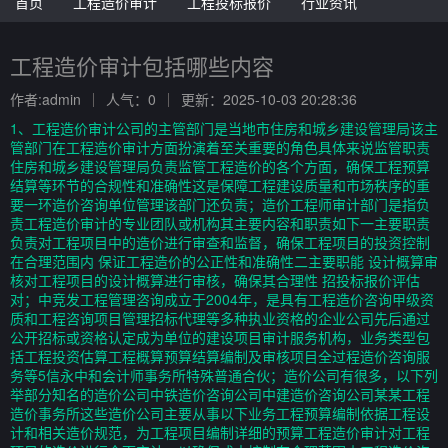
首页
工程造价审计
工程投标报价
行业资讯
工程造价审计包括哪些内容
作者:admin
人气：0
更新：2025-10-03 20:28:36
1、工程造价审计公司的主管部门是当地市住房和城乡建设管理局该主
管部门在工程造价审计方面扮演着至关重要的角色具体来说监管职责
住房和城乡建设管理局负责监管工程造价的各个方面，确保工程预算
结算等环节的合规性和准确性这是保障工程建设质量和市场秩序的重
要一环造价咨询单位管理该部门还负责；造价工程师审计部门是指负
责工程造价审计的专业团队或机构其主要内容和职责如下一主要职责
负责对工程项目中的造价进行审查和监督，确保工程项目的投资控制
在合理范围内 保证工程造价的公正性和准确性二主要职能 设计概算审
核对工程项目的设计概算进行审核，确保其合理性 招投标报价评估
对；中竞发工程管理咨询成立于2004年，是具有工程造价咨询甲级资
质和工程咨询项目管理招标代理等多种执业资格的企业公司先后通过
公开招标或资格认定成为单位的建设项目审计服务机构，业务类型包
括工程投资估算工程概算预算结算编制及审核项目全过程造价咨询服
务等5信永中和会计师事务所特殊普通合伙；造价公司有很多，以下列
举部分知名的造价公司中铁造价咨询公司中建造价咨询公司某某工程
造价事务所这些造价公司主要从事以下业务工程预算编制依据工程设
计和相关造价规范，为工程项目编制详细的预算工程造价审计对工程