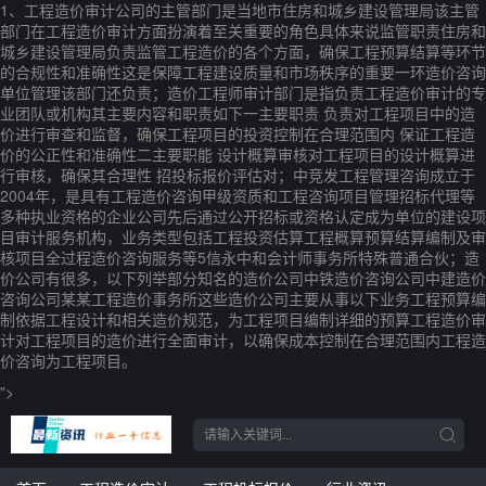
1、工程造价审计公司的主管部门是当地市住房和城乡建设管理局该主管
部门在工程造价审计方面扮演着至关重要的角色具体来说监管职责住房和
城乡建设管理局负责监管工程造价的各个方面，确保工程预算结算等环节
的合规性和准确性这是保障工程建设质量和市场秩序的重要一环造价咨询
单位管理该部门还负责；造价工程师审计部门是指负责工程造价审计的专
业团队或机构其主要内容和职责如下一主要职责 负责对工程项目中的造
价进行审查和监督，确保工程项目的投资控制在合理范围内 保证工程造
价的公正性和准确性二主要职能 设计概算审核对工程项目的设计概算进
行审核，确保其合理性 招投标报价评估对；中竞发工程管理咨询成立于
2004年，是具有工程造价咨询甲级资质和工程咨询项目管理招标代理等
多种执业资格的企业公司先后通过公开招标或资格认定成为单位的建设项
目审计服务机构，业务类型包括工程投资估算工程概算预算结算编制及审
核项目全过程造价咨询服务等5信永中和会计师事务所特殊普通合伙；造
价公司有很多，以下列举部分知名的造价公司中铁造价咨询公司中建造价
咨询公司某某工程造价事务所这些造价公司主要从事以下业务工程预算编
制依据工程设计和相关造价规范，为工程项目编制详细的预算工程造价审
计对工程项目的造价进行全面审计，以确保成本控制在合理范围内工程造
价咨询为工程项目。
">