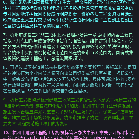
6、浙江采购招标网隶属于浙江重大工程交易网，是浙江本地区各建筑
企业工程招投标政府采购建设工程招投标信息管理等领域交易服务的
专业网站浙江招标网积极履行相应职责，维护各项工程采购项目活动
秩序浙江重大工程交易网基本概况浙江招标网内设了主任副主任副主
任室综合科信息科专家选聘室财务。
7、杭州市建设工程施工招标投标管理办法第一章 总则的内容主要包
括以下几点目的与依据本办法旨在加强管理，维护建筑市场秩序，保
护各方权益根据浙江省建设工程招标投标管理条例及相关法律法规，
结合杭州市实际情况制定适用范围凡在杭州市市区范围内，国有或集
体投资的建设工程施工，总建筑面积超过。
8、可通过以下渠道投诉杭州联华华商集团公司领导与投标单位共同围
标的违法行为企业内部监督可向该公司纪委或纪检室举报，招标公告
中一般会公布举报电话如0575 开头纪检电话，具体可通过企业官网查
询行政监督部门若为政府采购项目，向同级财政部门投诉，需在异议
答复期满后15个工作日内提交若为企业招标。
9、杭建工发指的是杭州建筑工地施工发包管理以下是关于杭建工发的
详细解释一背景 随着城市化进程的加快，杭州市建筑行业迅速发展，
施工发包管理显得尤为重要为了规范施工发包行为，保障工程质量安
全，维护建筑市场的公平竞争，杭州市推出了杭建工发管理制度二主
要内容 流程规范施工项目的招标。
10、杭州市建设工程施工招标投标管理办法中第五章关于开标评标定
标的规定如下开标 开标会议招标单位需在约定日期召开开标会议，当