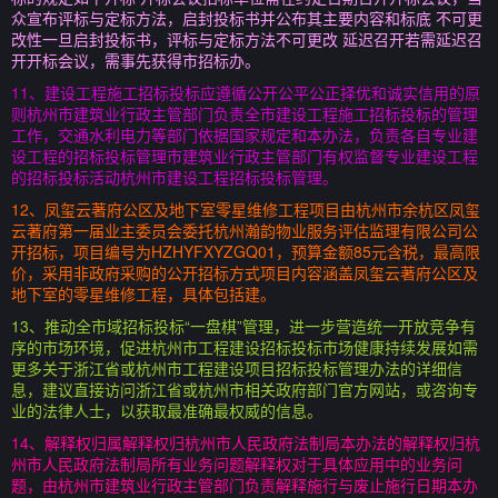
众宣布评标与定标方法，启封投标书并公布其主要内容和标底 不可更
改性一旦启封投标书，评标与定标方法不可更改 延迟召开若需延迟召
开开标会议，需事先获得市招标办。
11、建设工程施工招标投标应遵循公开公平公正择优和诚实信用的原
则杭州市建筑业行政主管部门负责全市建设工程施工招标投标的管理
工作，交通水利电力等部门依据国家规定和本办法，负责各自专业建
设工程的招标投标管理市建筑业行政主管部门有权监督专业建设工程
的招标投标活动杭州市建设工程招标投标管理。
12、凤玺云著府公区及地下室零星维修工程项目由杭州市余杭区凤玺
云著府第一届业主委员会委托杭州瀚韵物业服务评估监理有限公司公
开招标，项目编号为HZHYFXYZGQ01，预算金额85元含税，最高限
价，采用非政府采购的公开招标方式项目内容涵盖凤玺云著府公区及
地下室的零星维修工程，具体包括建。
13、推动全市域招标投标“一盘棋”管理，进一步营造统一开放竞争有
序的市场环境，促进杭州市工程建设招标投标市场健康持续发展如需
更多关于浙江省或杭州市工程建设项目招标投标管理办法的详细信
息，建议直接访问浙江省或杭州市相关政府部门官方网站，或咨询专
业的法律人士，以获取最准确最权威的信息。
14、解释权归属解释权归杭州市人民政府法制局本办法的解释权归杭
州市人民政府法制局所有业务问题解释权对于具体应用中的业务问
题，由杭州市建筑业行政主管部门负责解释施行与废止施行日期本办