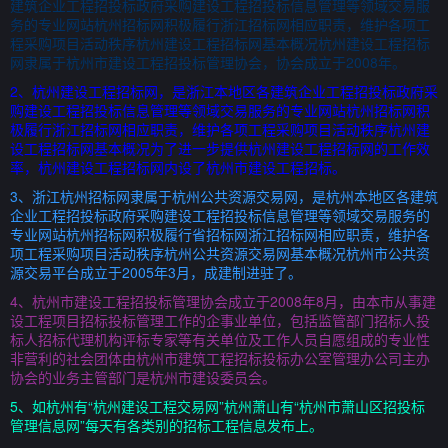
建筑企业工程招投标政府采购建设工程招投标信息管理等领域交易服
务的专业网站杭州招标网积极履行浙江招标网相应职责，维护各项工
程采购项目活动秩序杭州建设工程招标网基本概况杭州建设工程招标
网隶属于杭州市建设工程招投标管理协会，协会成立于2008年。
2、杭州建设工程招标网，是浙江本地区各建筑企业工程招投标政府采
购建设工程招投标信息管理等领域交易服务的专业网站杭州招标网积
极履行浙江招标网相应职责，维护各项工程采购项目活动秩序杭州建
设工程招标网基本概况为了进一步提供杭州建设工程招标网的工作效
率，杭州建设工程招标网内设了杭州市建设工程招标。
3、浙江杭州招标网隶属于杭州公共资源交易网，是杭州本地区各建筑
企业工程招投标政府采购建设工程招投标信息管理等领域交易服务的
专业网站杭州招标网积极履行省招标网浙江招标网相应职责，维护各
项工程采购项目活动秩序杭州公共资源交易网基本概况杭州市公共资
源交易平台成立于2005年3月，成建制进驻了。
4、杭州市建设工程招投标管理协会成立于2008年8月，由本市从事建
设工程项目招标投标管理工作的企事业单位，包括监管部门招标人投
标人招标代理机构评标专家等有关单位及工作人员自愿组成的专业性
非营利的社会团体由杭州市建筑工程招标投标办公室管理办公司主办
协会的业务主管部门是杭州市建设委员会。
5、如杭州有“杭州建设工程交易网”杭州萧山有“杭州市萧山区招投标
管理信息网”每天有各类别的招标工程信息发布上。