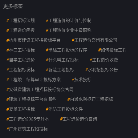
更多标签
#
工程招标法规
#
工程造价的计价与控制
#
工程造价函授
#
工程造价专业中级职称
#
杭州市建设工程招投标平台
#
工程造价咨询有限公司
#
林口工程招标
#
简述工程投标的程序
#
如何投标工程
#
自学工程造价
#
什么叫工程投标
#
工程造价收费
#
工程招标发标
#
智慧工地投标
#
水利招投标公告
#
工程竣工结算审计投标方案
#
技术投标
#
安徽省建筑工程招标投标协会官网
#
建筑工程投标平台有哪些
#
白濑水利枢纽工程招标
#
复垦工程招标
#
消防工程投标文件
#
工程造价2025专升本
#
工程造价造价咨询
#
广州建筑工程招投标