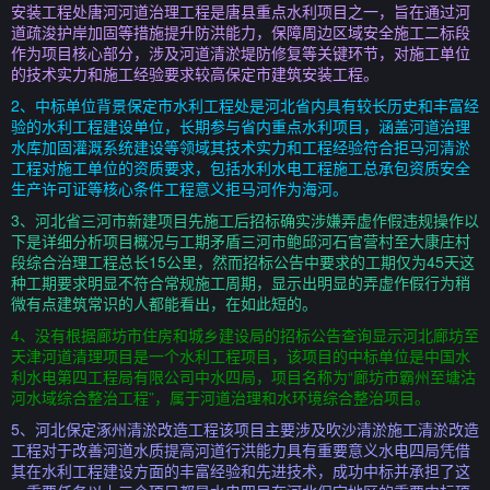
安装工程处唐河河道治理工程是唐县重点水利项目之一，旨在通过河
道疏浚护岸加固等措施提升防洪能力，保障周边区域安全施工二标段
作为项目核心部分，涉及河道清淤堤防修复等关键环节，对施工单位
的技术实力和施工经验要求较高保定市建筑安装工程。
2、中标单位背景保定市水利工程处是河北省内具有较长历史和丰富经
验的水利工程建设单位，长期参与省内重点水利项目，涵盖河道治理
水库加固灌溉系统建设等领域其技术实力和工程经验符合拒马河清淤
工程对施工单位的资质要求，包括水利水电工程施工总承包资质安全
生产许可证等核心条件工程意义拒马河作为海河。
3、河北省三河市新建项目先施工后招标确实涉嫌弄虚作假违规操作以
下是详细分析项目概况与工期矛盾三河市鲍邱河石官营村至大康庄村
段综合治理工程总长15公里，然而招标公告中要求的工期仅为45天这
种工期要求明显不符合常规施工周期，显示出明显的弄虚作假行为稍
微有点建筑常识的人都能看出，在如此短的。
4、没有根据廊坊市住房和城乡建设局的招标公告查询显示河北廊坊至
天津河道清理项目是一个水利工程项目，该项目的中标单位是中国水
利水电第四工程局有限公司中水四局，项目名称为“廊坊市霸州至塘沽
河水域综合整治工程”，属于河道治理和水环境综合整治项目。
5、河北保定涿州清淤改造工程该项目主要涉及吹沙清淤施工清淤改造
工程对于改善河道水质提高河道行洪能力具有重要意义水电四局凭借
其在水利工程建设方面的丰富经验和先进技术，成功中标并承担了这