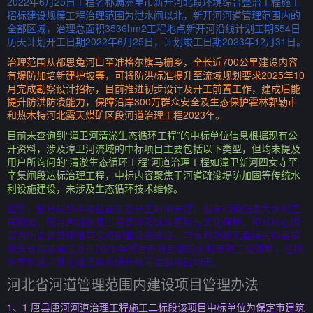
2022年6月25日工程名称满洲里市新开河北段环境综合整治工程施工
招标建设规模工程治理范围为泄水闸以北，新开河河道管理范围内的
全部区域，治理总面积3536hm2工程地点新开河沿线计划工期554日
历天计划开工日期2022年6月25日，计划竣工日期2023年12月31日。
治理范围从都思兔河口至准格尔旗马栅乡，全长近700公里建设内容
有堤防加培新建护坡等，可将防洪标准提升至流域规划要求2025年10
月完成勘察设计招标，目前推进初步设计及开工前置工作，建成后能
提升防洪防凌能力，保障沿岸300万群众安全及生态保护霍林郭勒市
和热木特河北露天煤矿区段河道治理工程2023年。
目前未查询到“漳卫河清淤生态循环工程”的中标单位信息根据现有公
开资料，涉及漳卫河流域的中标项目主要包括以下类型，但均未提及
用户所询问的“清淤生态循环工程”河道治理工程如漳卫新河四女寺至
辛集闸段达标治理工程，中标内容聚焦于河道疏浚堤防加固等传统水
利设施建设，未涉及生态循环技术维修。
此外，部分规划中项目虽提及开工时间未定，但未明确归类为水利工
程例如，邢台古城修复工程虽涉及城市更新与文化保护，但其核心内
容为历史建筑修缮与文旅配套设施建设，与水利功能无直接关联目前
尚未有权威渠道发布2026年邢台市将启动的水利专项工程清单，包括
水库新建河道治理灌溉系统升级等类型项目均无。
河北省河道管理范围内建设项目管理办法
1、1 唐县唐河河道治理工程施工二标段该项目中标单位为保定市建筑