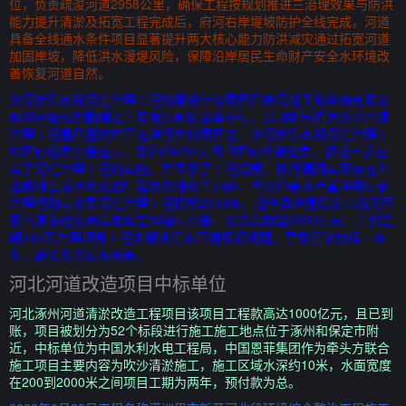
位，负责疏浚河道2958公里，确保工程按规划推进三治理效果与防洪
能力提升清淤及拓宽工程完成后，府河右岸堤坡防护全线完成，河道
具备全线通水条件项目显著提升两大核心能力防洪减灾通过拓宽河道
加固岸坡，降低洪水漫堤风险，保障沿岸居民生命财产安全水环境改
善恢复河道自然。
沙河新乐市段河道治理工程勘察设计该项目已由河北天和咨询有限公
司和中厦规划勘测设计有限公司联合体中标，说明新乐市大沙河河道
治理工程是已签约并正在进行中的项目之一沙河新乐市段河道治理工
程弃砂拍卖公告显示，有约28454万吨的弃砂将被拍卖，这进一步证
实了河道治理工程的实施，并显示了工程规模；执行漏洞实际存在企
业偷排生活污水处理厂超负荷排放等问题，与公约要求严重冲突历史
治理行动与效果河道治理工程招标2019年，通许县住建局发布涡河西
支河道治理及两岸景观工程招标公告，投资总额超3000万元，计划工
期180天治理短板工程未解决污水直排根源问题，导致污染持续一年
多，群众多次反映未果。
河北河道改造项目中标单位
河北涿州河道清淤改造工程项目该项目工程款高达1000亿元，且已到
账，项目被划分为52个标段进行施工施工地点位于涿州和保定市附
近，中标单位为中国水利水电工程局，中国恩菲集团作为牵头方联合
施工项目主要内容为吹沙清淤施工，施工区域水深约10米，水面宽度
在200到2000米之间项目工期为两年，预付款为总。