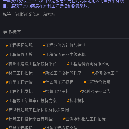
一重要任务以上三个项目都是水电四局在河北保定地区的重要中标项
目，展现了水电四局在水利工程建设和物资采购。
标签：
河北河道治理工程招标
更多标签
#
工程招标法规
#
工程造价的计价与控制
#
工程造价函授
#
工程造价专业中级职称
#
杭州市建设工程招投标平台
#
工程造价咨询有限公司
#
林口工程招标
#
简述工程投标的程序
#
如何投标工程
#
自学工程造价
#
什么叫工程投标
#
工程造价收费
#
工程招标发标
#
智慧工地投标
#
水利招投标公告
#
工程竣工结算审计投标方案
#
技术投标
#
安徽省建筑工程招标投标协会官网
#
建筑工程投标平台有哪些
#
白濑水利枢纽工程招标
#
复垦工程招标
#
消防工程投标文件