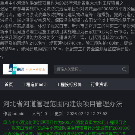
重点中小河流防洪治理项目作为2025年河北省重大水利工程项目之一，
张家口市参与实施中小河流防洪治理项目针对流域面积2003000平方公里
的河流，通过清淤疏浚岸坡防护跨河建筑物改造等工程措施，提高河道行
洪标准，减少洪涝灾害风险，保障沿岸城镇与农田安全以上项目均基于官
方规划与实施进展，体现了张家口市；新乐市即将开工的河道工程是沙河
新乐市段河道治理工程施工该项目实施地点为石家庄市沙河新乐市段，旨
在提升河道行洪能力及堤防安全建设内容丰富，包括河道疏浚127km，
新建及加固堤防2137km，堤顶硬化4746km，险工段防护160km，堤坡
修整5km，涉河建筑物防护190m，还配套工程安全监测及监控等建设。
">
首页
工程造价审计
工程投标报价
行业资讯
河北省河道管理范围内建设项目管理办法
作者:admin
人气：0
更新：2026-02-12 12:27:53
重点中小河流防洪治理项目作为2025年河北省重大水利工程项目之
一，张家口市参与实施中小河流防洪治理项目针对流域面积2003000
平方公里的河流，通过清淤疏浚岸坡防护跨河建筑物改造等工程措