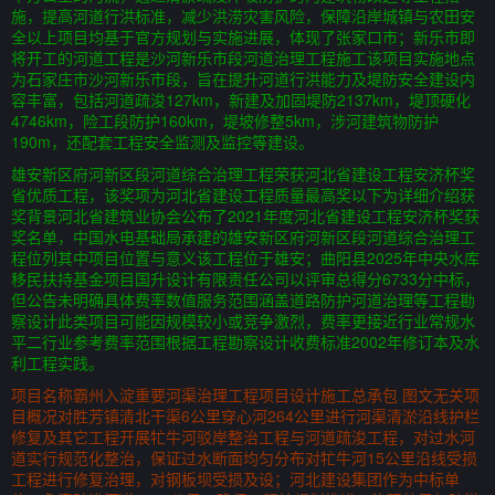
施，提高河道行洪标准，减少洪涝灾害风险，保障沿岸城镇与农田安
全以上项目均基于官方规划与实施进展，体现了张家口市；新乐市即
将开工的河道工程是沙河新乐市段河道治理工程施工该项目实施地点
为石家庄市沙河新乐市段，旨在提升河道行洪能力及堤防安全建设内
容丰富，包括河道疏浚127km，新建及加固堤防2137km，堤顶硬化
4746km，险工段防护160km，堤坡修整5km，涉河建筑物防护
190m，还配套工程安全监测及监控等建设。
雄安新区府河新区段河道综合治理工程荣获河北省建设工程安济杯奖
省优质工程，该奖项为河北省建设工程质量最高奖以下为详细介绍获
奖背景河北省建筑业协会公布了2021年度河北省建设工程安济杯奖获
奖名单，中国水电基础局承建的雄安新区府河新区段河道综合治理工
程位列其中项目位置与意义该工程位于雄安；曲阳县2025年中央水库
移民扶持基金项目国升设计有限责任公司以评审总得分6733分中标，
但公告未明确具体费率数值服务范围涵盖道路防护河道治理等工程勘
察设计此类项目可能因规模较小或竞争激烈，费率更接近行业常规水
平二行业参考费率范围根据工程勘察设计收费标准2002年修订本及水
利工程实践。
项目名称霸州入淀重要河渠治理工程项目设计施工总承包 图文无关项
目概况对胜芳镇清北干渠6公里穿心河264公里进行河渠清淤沿线护栏
修复及其它工程开展牤牛河驳岸整治工程与河道疏浚工程，对过水河
道实行规范化整治，保证过水断面均匀分布对牤牛河15公里沿线受损
工程进行修复治理，对钢板坝受损及设；河北建设集团作为中标单