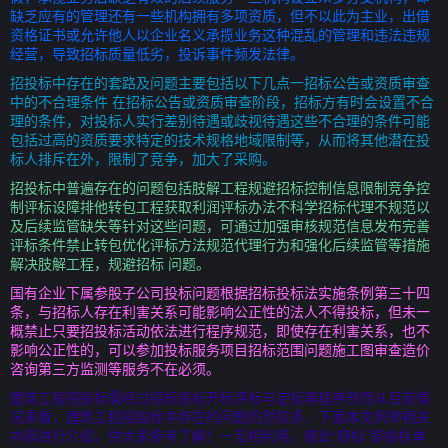
缺乏应有的管理还有一些机构拥有多项资质，但不以此为主业，出借
资格证书或允许他人以企业名义承揽业务这种混乱的管理和违法违规
经营，导致招标质量低劣，投诉事件频发法律。
招投标中存在的套路及问题主要包括以下几点一招标公告或资质审查
中的不合理条件 在招标公告或资质审查阶段，招标方有时会设置不合
理的条件，对投标人实行差别待遇或歧视待遇这些不合理的条件可能
包括过高的资质要求特定的技术规格地域限制等，从而将其他潜在投
标人排斥在外，限制了竞争，加大了采购。
招投标中普遍存在的问题包括肢解工程规避招标控制信息限制竞争控
制评标设障排他转包工程获取利润评标办法不科学招标代理不规范以
及后续监管缺失等针对这些问题，可通过加强审核规范信息发布完善
评标条件禁止转包优化评标方法规范代理行为和强化后续监管等措施
解决肢解工程，规避招标 问题。
国有企业下属参股子公司投标问题根据招标投标法实施条例第三十四
条，与招标人存在利害关系可能影响公正性的法人不得投标，但未一
概禁止只要招投标活动依法进行程序规范，即使存在利害关系，也不
影响公正性的，可以参加投标服务项目招标范围问题施工图审查造价
咨询第三方监测等服务不在必须。
建筑工程招投标需经过招标投标开标评标与定标等程序然而从目前情
况来看，建筑工程招投标中存在的问题仍然较多，下面本文列举相关
内容进行介绍，供大家参考了解！一互相利用，彼此“陪标”即投标单