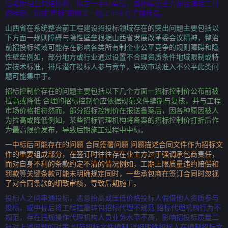
位暗地相互勾结协商，拟定一中标单位，其他单位全力配合演戏二打
牌挂职，形成“围标”即指某一施工企业为了排斥竞。
山西省在系统整治前工程建设招投标领域存在的突出问题主要包括以
下方面一规则障碍与隐性壁垒根据山西省发展改革委会议精神，整治
前招投标领域可能存在影响各类所有制企业公平竞争的规则障碍和隐
性壁垒例如，部分地方或行业通过设置不合理资质条件地域限制或特
定技术标准，排斥潜在投标人参与竞争，导致市场准入不公平此类问
题可能集中于。
招标控制价存在的问题主要包括以下几个方面一招标控制价公布前被
拉高或降低 合理的招标控制价应依据规范文件编制与复核，并与工程
市场价格相符然而，部分招标控制价在报送备案后，因各种原因被人
为拉高或降低例如，某些招标管理机构将备案的招标控制价打折后作
为最高限价发布，导致后期施工过程中中标。
一中标后可能存在的问题 合同签署问题 问题描述合同文件作为招标文
件的重要组成部分，在签订时往往存在业主方过于强调承包商责任，
而对自身不利的条款约定不清的情况例如，工期上限质量违约赔偿和
罚款等关键条款可能未明确规定同时，一些承包商在签订合同时忽视
了对合同条款的细致审核，导致后期施工。
投标人之间串通投标，恶意抬高或压低价格投标人假借他人资质参与
投标，或中标后将工程挂靠转包招标代理不规范 招标代理机构行为不
规范，存在违规操作代理机构人员业务水平不高，影响招投标质量二
针对上述问题的对策 规范招标文件编制 详细明确招标人在编制招标文