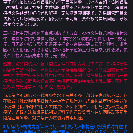
存在虚假招投标合同管理体系不完善等问题，具体内容如下合同管理
与招投标不同步招投标文件编制质量不合格很多业主单位对工程建设
招标文件缺乏详细描述和解释，无法满足预期要求，为后期管理带来
诸多合同纠纷问题例如，招标文件未明确主要条款的实质问题，导致
后期合同签订出现。
工程投标中常见问题需重点预防以下方面一投标文件相关问题招标文
件工本费陷阱招标单位可能以“工本费”名义收取高额费用几千至数万
元，且无论中标与否均不退还投标企业需提前确认费用合理性，避免
因小失大投标文件成本陷阱部分招标单位通过设置复杂文件要求，迫
使企业投入高额成本如数万元至数。
然而，部分招标人在编制招标文件时可能存在以下问题一是招标文件
内容不完整不明确，导致投标人无法准确理解招标人的意图和要求二
是招标文件中存在歧视性排斥性条款，限制了潜在投标人的参与三是
招标文件的关键条款设置不符合招标项目的特点和实际需要，不利于
投标人充分竞争五评标过程不规范 评。
市场秩序不规范招标代理服务水平参差不齐，部分专家评标不公，存
在收受好处帮助特定投标人中标等违规行为，严重扰乱市场公平竞争
环境体制机制缺陷招标人主体责任落实不到位，评标与定标权责定位
模糊，评标方法和组织机制缺乏科学性行政监管存在协同联动不足手
段落后等问题，对违法行为震慑力有限风险。
3 招标代理机构内部管理混乱一些招标代理机构在申报资质时弄虚作
假，承揽业务后缺乏有效的后续服务一些机构设立众多分支机构，却