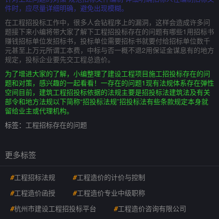
件时，应尽量详细明确，避免出现模糊。
在工程招投标工作中，很多人会钻程序上的漏洞，这样会造成许多问
题接下来小编将带大家了解下工程招投标存在的问题有哪些1用招标书
赚钱招标单位发招标书，投标单位需要招标书就要付给招标单位数千
元甚至上万元所谓工本费，中标与否一概不退2用保证金谋息有的地方
规定，投标企业要先交工程总造价。
为了增进大家的了解，小编整理了建设工程项目施工招投标存在的问
题和对策，感兴趣的一起看看！一存在的问题1现有法规体系存在弹性
空间目前，建筑工程招投标依据的法规主要是招投标法建筑法及有关
部令和地方法规以下简称“招投标法规”招投标法有些条款规定本身就
留给业主或代理机构。
标签：
工程招标存在的问题
更多标签
#
工程招标法规
#
工程造价的计价与控制
#
工程造价函授
#
工程造价专业中级职称
#
杭州市建设工程招投标平台
#
工程造价咨询有限公司