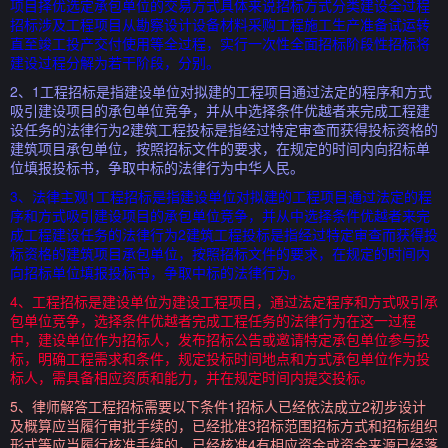
项目择优选定承包单位的交易方式具体来说招标方式分类建设全过程
招标涉及工程项目从勘察设计设备材料采购工程施工生产准备试运转
直至竣工投产交付使用等全过程，实行一次性全面招标阶段性招标将
建设过程分解为若干阶段，分别。
2、1工程招标是指建设单位对拟建的工程项目通过法定的程序和方式
吸引建设项目的承包单位竞争，并从中选择条件优越者来完成工程建
设任务的法律行为2建筑工程投标是指经过特定审查而获得投标资格的
建筑项目承包单位，按照招标文件的要求，在规定的时间内向招标单
位填报投标书，争取中标的法律行为中华人民。
3、法律主观1工程招标是指建设单位对拟建的工程项目通过法定的程
序和方式吸引建设项目的承包单位竞争，并从中选择条件优越者来完
成工程建设任务的法律行为2建筑工程投标是指经过特定审查而获得投
标资格的建筑项目承包单位，按照招标文件的要求，在规定的时间内
向招标单位填报投标书，争取中标的法律行为。
4、工程招标是建设单位为建设工程项目，通过法定程序和方式吸引承
包单位竞争，选择条件优越者完成工程任务的法律行为在这一过程
中，建设单位作为招标人，发布招标公告或邀请特定承包单位参与投
标，明确工程需求和条件，规定投标时间地点和方式承包单位作为投
标人，需具备相应资质和能力，并在规定时间内提交投标。
5、律师解答工程招标需要以下条件1招标人已经依法成立2初步设计
及概算应当履行审批手续的，已经批准3招标范围招标方式和招标组织
形式等应当履行核准手续的，已经核准4有相应资金或资金来源已经落