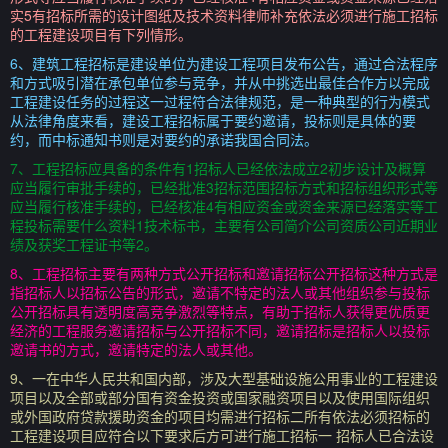
实5有招标所需的设计图纸及技术资料律师补充依法必须进行施工招标
的工程建设项目有下列情形。
6、建筑工程招标是建设单位为建设工程项目发布公告，通过合法程序
和方式吸引潜在承包单位参与竞争，并从中挑选出最佳合作方以完成
工程建设任务的过程这一过程符合法律规范，是一种典型的行为模式
从法律角度来看，建设工程招标属于要约邀请，投标则是具体的要
约，而中标通知书则是对要约的承诺我国合同法。
7、工程招标应具备的条件有1招标人已经依法成立2初步设计及概算
应当履行审批手续的，已经批准3招标范围招标方式和招标组织形式等
应当履行核准手续的，已经核准4有相应资金或资金来源已经落实等工
程投标需要什么资料1技术标书，主要有公司简介公司资质公司近期业
绩及获奖工程证书等2。
8、工程招标主要有两种方式公开招标和邀请招标公开招标这种方式是
指招标人以招标公告的形式，邀请不特定的法人或其他组织参与投标
公开招标具有透明度高竞争激烈等特点，有助于招标人获得更优质更
经济的工程服务邀请招标与公开招标不同，邀请招标是招标人以投标
邀请书的方式，邀请特定的法人或其他。
9、一在中华人民共和国内部，涉及大型基础设施公用事业的工程建设
项目以及全部或部分国有资金投资或国家融资项目以及使用国际组织
或外国政府贷款援助资金的项目均需进行招标二所有依法必须招标的
工程建设项目应符合以下要求后方可进行施工招标一 招标人已合法设