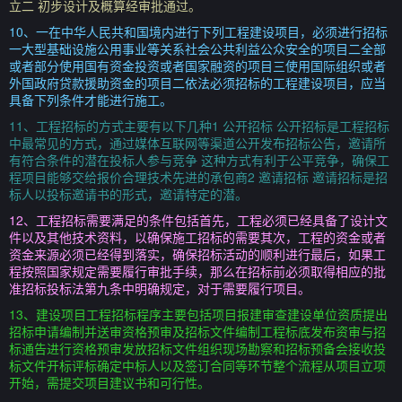
立二 初步设计及概算经审批通过。
10、一在中华人民共和国境内进行下列工程建设项目，必须进行招标
一大型基础设施公用事业等关系社会公共利益公众安全的项目二全部
或者部分使用国有资金投资或者国家融资的项目三使用国际组织或者
外国政府贷款援助资金的项目二依法必须招标的工程建设项目，应当
具备下列条件才能进行施工。
11、工程招标的方式主要有以下几种1 公开招标 公开招标是工程招标
中最常见的方式，通过媒体互联网等渠道公开发布招标公告，邀请所
有符合条件的潜在投标人参与竞争 这种方式有利于公平竞争，确保工
程项目能够交给报价合理技术先进的承包商2 邀请招标 邀请招标是招
标人以投标邀请书的形式，邀请特定的潜。
12、工程招标需要满足的条件包括首先，工程必须已经具备了设计文
件以及其他技术资料，以确保施工招标的需要其次，工程的资金或者
资金来源必须已经得到落实，确保招标活动的顺利进行最后，如果工
程按照国家规定需要履行审批手续，那么在招标前必须取得相应的批
准招标投标法第九条中明确规定，对于需要履行项目。
13、建设项目工程招标程序主要包括项目报建审查建设单位资质提出
招标申请编制并送审资格预审及招标文件编制工程标底发布资审与招
标通告进行资格预审发放招标文件组织现场勘察和招标预备会接收投
标文件开标评标确定中标人以及签订合同等环节整个流程从项目立项
开始，需提交项目建议书和可行性。